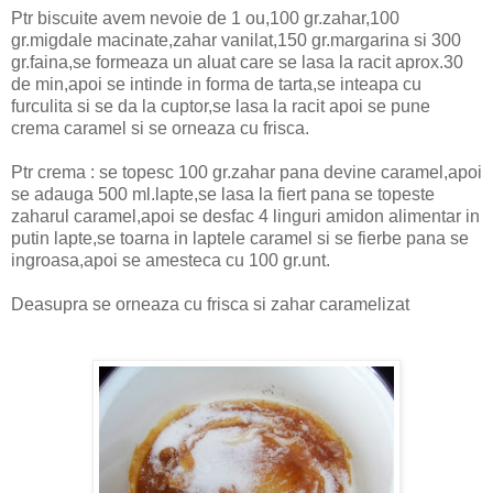
Ptr biscuite avem nevoie de 1 ou,100 gr.zahar,100
gr.migdale macinate,zahar vanilat,150 gr.margarina si 300
gr.faina,se formeaza un aluat care se lasa la racit aprox.30
de min,apoi se intinde in forma de tarta,se inteapa cu
furculita si se da la cuptor,se lasa la racit apoi se pune
crema caramel si se orneaza cu frisca.
Ptr crema : se topesc 100 gr.zahar pana devine caramel,apoi
se adauga 500 ml.lapte,se lasa la fiert pana se topeste
zaharul caramel,apoi se desfac 4 linguri amidon alimentar in
putin lapte,se toarna in laptele caramel si se fierbe pana se
ingroasa,apoi se amesteca cu 100 gr.unt.
Deasupra se orneaza cu frisca si zahar caramelizat