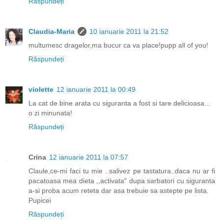
Răspundeți
Claudia-Maria
10 ianuarie 2011 la 21:52
multumesc dragelor,ma bucur ca va place!pupp all of you!
Răspundeți
violette
12 ianuarie 2011 la 00:49
La cat de bine arata cu siguranta a fost si tare delicioasa...
o zi minunata!
Răspundeți
Crina
12 ianuarie 2011 la 07:57
Claule,ce-mi faci tu mie ..salivez pe tastatura..daca nu ar fi
pacatoasa mea dieta ,,activata" dupa sarbatori cu siguranta
a-si proba acum reteta dar asa trebuie sa astepte pe lista.
Pupicei
Răspundeți